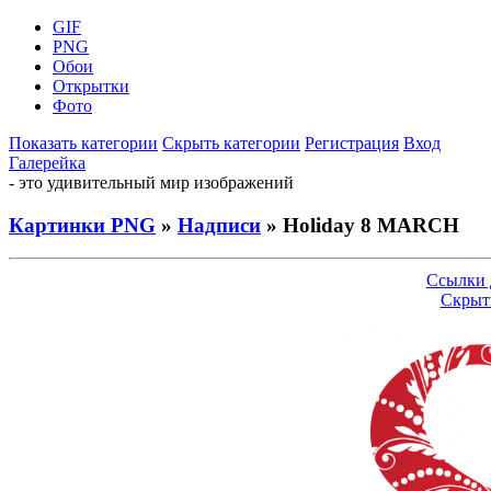
GIF
PNG
Обои
Открытки
Фото
Показать категории
Скрыть категории
Регистрация
Вход
Галерейка
- это удивительный мир изображений
Картинки PNG
»
Надписи
» Holiday 8 MARCH
Ссылки 
Скрыт