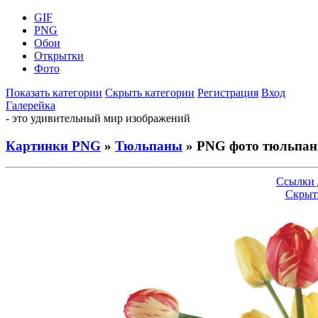
GIF
PNG
Обои
Открытки
Фото
Показать категории
Скрыть категории
Регистрация
Вход
Галерейка
- это удивительный мир изображений
Картинки PNG
»
Тюльпаны
» PNG фото тюльпаны
Ссылки 
Скрыт