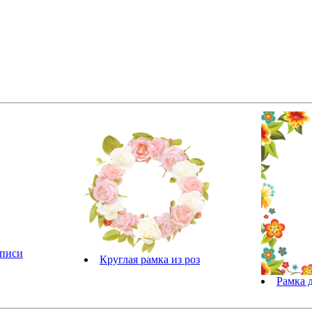
дписи
Круглая рамка из роз
Рамка 