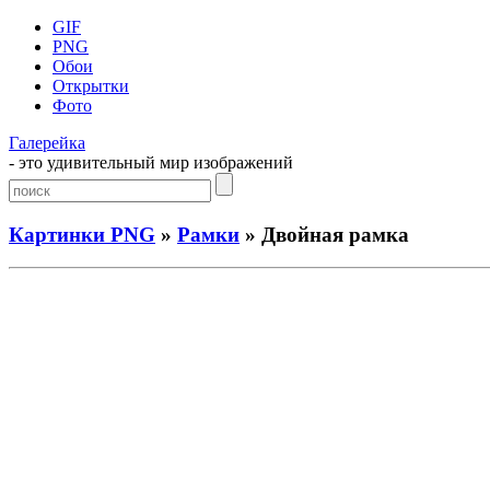
GIF
PNG
Обои
Открытки
Фото
Галерейка
- это удивительный мир изображений
Картинки PNG
»
Рамки
» Двойная рамка