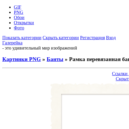
GIF
PNG
Обои
Открытки
Фото
Показать категории
Скрыть категории
Регистрация
Вход
Галерейка
- это удивительный мир изображений
Картинки PNG
»
Банты
» Рамка перевязанная ба
Ссылки 
Скрыт