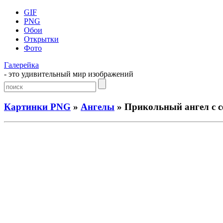
GIF
PNG
Обои
Открытки
Фото
Галерейка
- это удивительный мир изображений
Картинки PNG
»
Ангелы
» Прикольный ангел с с