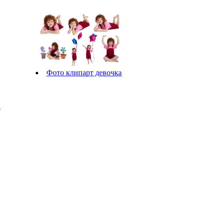
Фото клипарт девочка
й