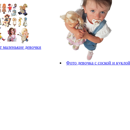
т маленькие девочки
Фото девочка с соской и кукло