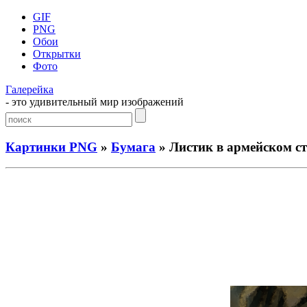
GIF
PNG
Обои
Открытки
Фото
Галерейка
- это удивительный мир изображений
Картинки PNG
»
Бумага
» Листик в армейском с