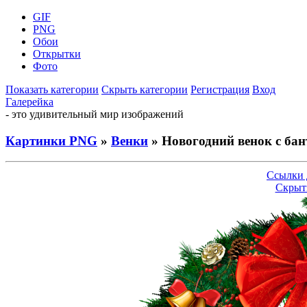
GIF
PNG
Обои
Открытки
Фото
Показать категории
Скрыть категории
Регистрация
Вход
Галерейка
- это удивительный мир изображений
Картинки PNG
»
Венки
» Новогодний венок с ба
Ссылки 
Скрыт