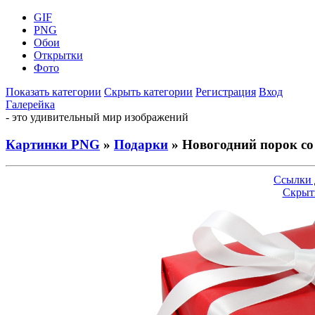
GIF
PNG
Обои
Открытки
Фото
Показать категории
Скрыть категории
Регистрация
Вход
Галерейка
- это удивительный мир изображений
Картинки PNG
»
Подарки
» Новогодний порок со
Ссылки 
Скрыт