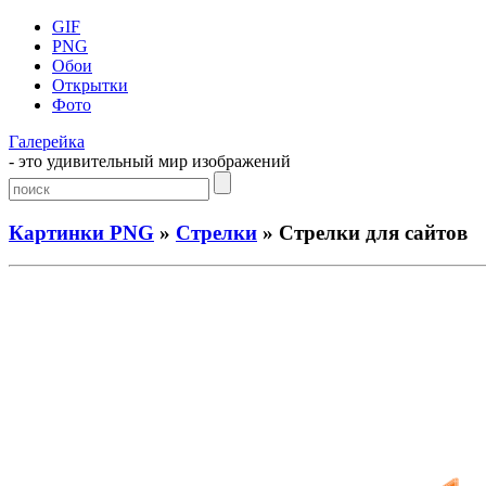
GIF
PNG
Обои
Открытки
Фото
Галерейка
- это удивительный мир изображений
Картинки PNG
»
Стрелки
» Стрелки для сайтов