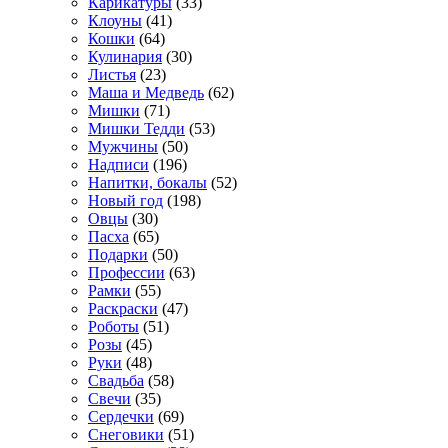
Карикатуры
(33)
Клоуны
(41)
Кошки
(64)
Кулинария
(30)
Листья
(23)
Маша и Медведь
(62)
Мишки
(71)
Мишки Тедди
(53)
Мужчины
(50)
Надписи
(196)
Напитки, бокалы
(52)
Новый год
(198)
Овцы
(30)
Пасха
(65)
Подарки
(50)
Профессии
(63)
Рамки
(55)
Раскраски
(47)
Роботы
(51)
Розы
(45)
Руки
(48)
Свадьба
(58)
Свечи
(35)
Сердечки
(69)
Снеговики
(51)