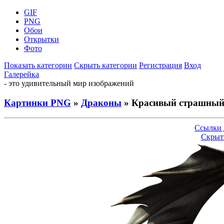
GIF
PNG
Обои
Открытки
Фото
Показать категории
Скрыть категории
Регистрация
Вход
Галерейка
- это удивительный мир изображений
Картинки PNG
»
Драконы
» Красивый страшный
Ссылки 
Скрыт