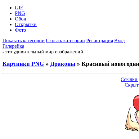
GIF
PNG
Обои
Открытки
Фото
Показать категории
Скрыть категории
Регистрация
Вход
Галерейка
- это удивительный мир изображений
Картинки PNG
»
Драконы
» Красивый новогодн
Ссылки 
Скрыт