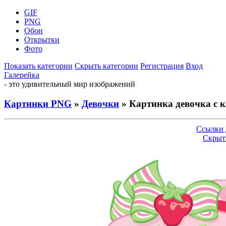
GIF
PNG
Обои
Открытки
Фото
Показать категории
Скрыть категории
Регистрация
Вход
Галерейка
- это удивительный мир изображений
Картинки PNG
»
Девочки
» Картинка девочка с 
Ссылки 
Скрыт