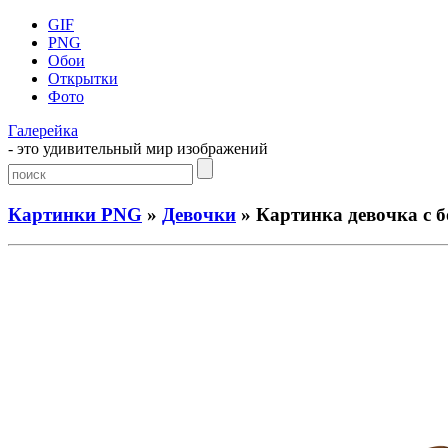
GIF
PNG
Обои
Открытки
Фото
Галерейка
- это удивительный мир изображений
Картинки PNG
»
Девочки
» Картинка девочка с 