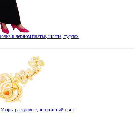
вочка в черном платье, шляпе, туфлях
Узоры растровые, золотистый цвет