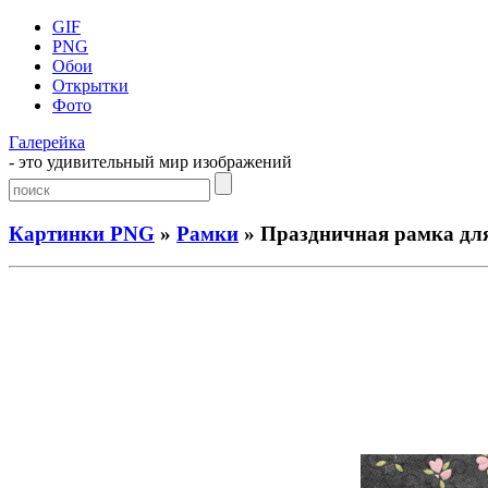
GIF
PNG
Обои
Открытки
Фото
Галерейка
- это удивительный мир изображений
Картинки PNG
»
Рамки
» Праздничная рамка для