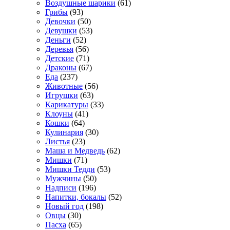
Воздушные шарики
(61)
Грибы
(93)
Девочки
(50)
Девушки
(53)
Деньги
(52)
Деревья
(56)
Детские
(71)
Драконы
(67)
Еда
(237)
Животные
(56)
Игрушки
(63)
Карикатуры
(33)
Клоуны
(41)
Кошки
(64)
Кулинария
(30)
Листья
(23)
Маша и Медведь
(62)
Мишки
(71)
Мишки Тедди
(53)
Мужчины
(50)
Надписи
(196)
Напитки, бокалы
(52)
Новый год
(198)
Овцы
(30)
Пасха
(65)