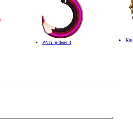
Кли
PNG цифры 3