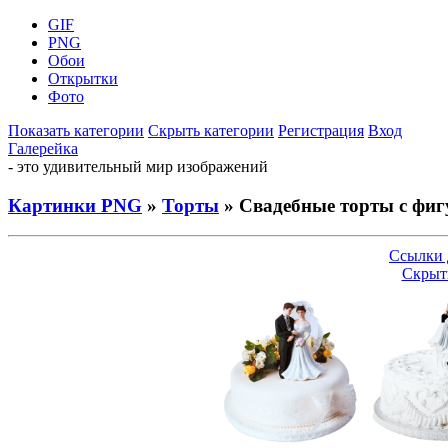
GIF
PNG
Обои
Открытки
Фото
Показать категории
Скрыть категории
Регистрация
Вход
Галерейка
- это удивительный мир изображений
Картинки PNG
»
Торты
» Свадебные торты с фи
Ссылки 
Скрыт