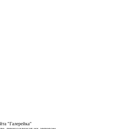
йта "Галерейка"
те, принадлежат их авторам.