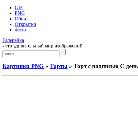
GIF
PNG
Обои
Открытки
Фото
Галерейка
- это удивительный мир изображений
Картинки PNG
»
Торты
» Торт с надписью С день