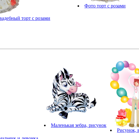
Фото торт с розами
вадебный торт с розами
Маленькая зебра, рисунок
Рисунок, 
альчик и девочка