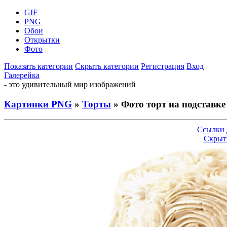
GIF
PNG
Обои
Открытки
Фото
Показать категории
Скрыть категории
Регистрация
Вход
Галерейка
- это удивительный мир изображений
Картинки PNG
»
Торты
» Фото торт на подставке
Ссылки 
Скрыт