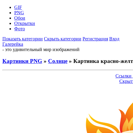
GIF
PNG
Обои
Открытки
Фото
Показать категории
Скрыть категории
Регистрация
Вход
Галерейка
- это удивительный мир изображений
Картинки PNG
»
Солнце
» Картинка красно-желт
Ссылки 
Скрыт