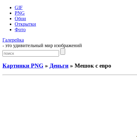
GIF
PNG
Обои
Открытки
Фото
Галерейка
- это удивительный мир изображений
Картинки PNG
»
Деньги
» Мешок с евро