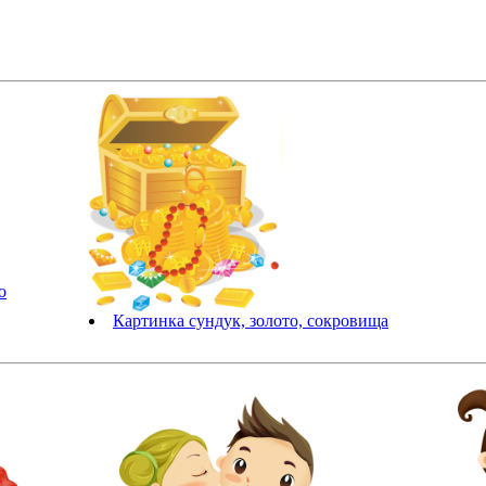
о
Картинка сундук, золото, сокровища