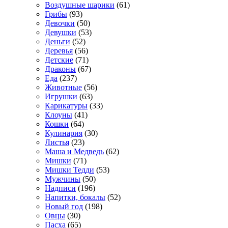
Воздушные шарики
(61)
Грибы
(93)
Девочки
(50)
Девушки
(53)
Деньги
(52)
Деревья
(56)
Детские
(71)
Драконы
(67)
Еда
(237)
Животные
(56)
Игрушки
(63)
Карикатуры
(33)
Клоуны
(41)
Кошки
(64)
Кулинария
(30)
Листья
(23)
Маша и Медведь
(62)
Мишки
(71)
Мишки Тедди
(53)
Мужчины
(50)
Надписи
(196)
Напитки, бокалы
(52)
Новый год
(198)
Овцы
(30)
Пасха
(65)