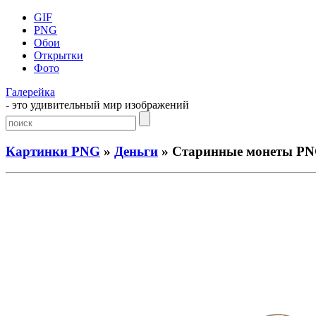
GIF
PNG
Обои
Открытки
Фото
Галерейка
- это удивительный мир изображений
Картинки PNG
»
Деньги
» Старинные монеты P