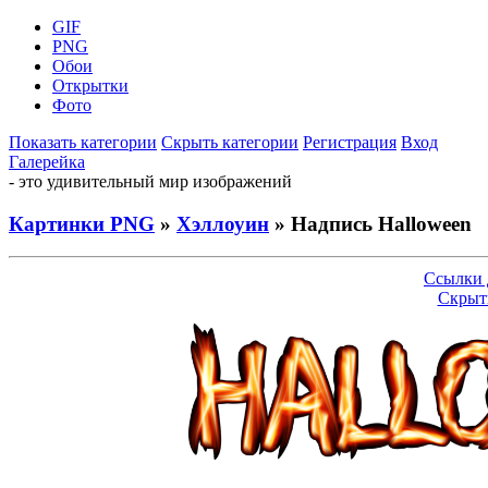
GIF
PNG
Обои
Открытки
Фото
Показать категории
Скрыть категории
Регистрация
Вход
Галерейка
- это удивительный мир изображений
Картинки PNG
»
Хэллоуин
» Надпись Halloween
Ссылки 
Скрыт