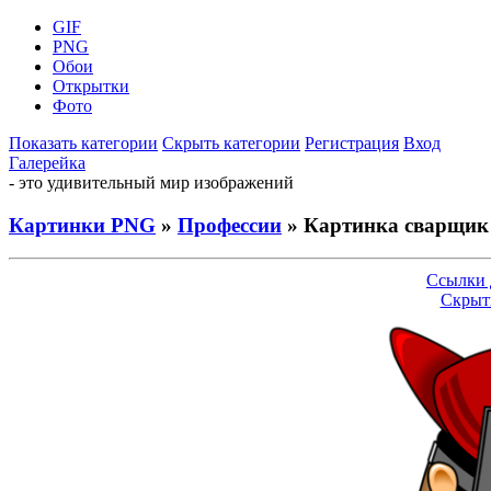
GIF
PNG
Обои
Открытки
Фото
Показать категории
Скрыть категории
Регистрация
Вход
Галерейка
- это удивительный мир изображений
Картинки PNG
»
Профессии
» Картинка сварщик
Ссылки 
Скрыт