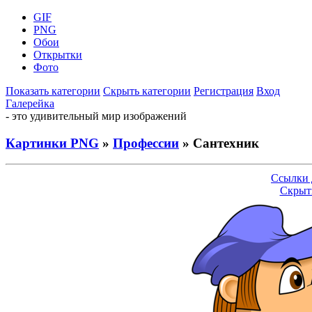
GIF
PNG
Обои
Открытки
Фото
Показать категории
Скрыть категории
Регистрация
Вход
Галерейка
- это удивительный мир изображений
Картинки PNG
»
Профессии
» Сантехник
Ссылки 
Скрыт