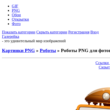
GIF
PNG
Обои
Открытки
Фото
Показать категории
Скрыть категории
Регистрация
Вход
Галерейка
- это удивительный мир изображений
Картинки PNG
»
Роботы
» Роботы PNG для фот
Ссылки 
Скрыт