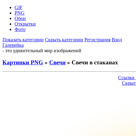
GIF
PNG
Обои
Открытки
Фото
Показать категории
Скрыть категории
Регистрация
Вход
Галерейка
- это удивительный мир изображений
Картинки PNG
»
Свечи
» Свечи в стаканах
Ссылки 
Скрыт