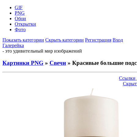
GIF
PNG
Обои
Открытки
Фото
Показать категории
Скрыть категории
Регистрация
Вход
Галерейка
- это удивительный мир изображений
Картинки PNG
»
Свечи
» Красивые большие подс
Ссылки 
Скрыт