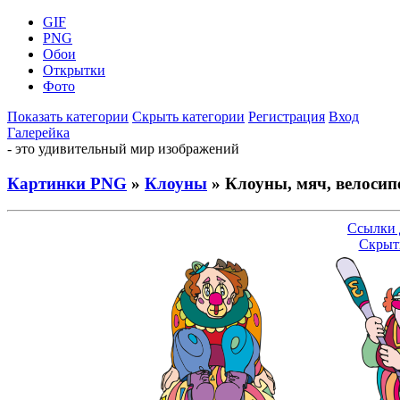
GIF
PNG
Обои
Открытки
Фото
Показать категории
Скрыть категории
Регистрация
Вход
Галерейка
- это удивительный мир изображений
Картинки PNG
»
Клоуны
» Клоуны, мяч, велосипе
Ссылки 
Скрыт