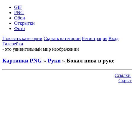
GIF
PNG
Обои
Открытки
Фото
Показать категории
Скрыть категории
Регистрация
Вход
Галерейка
- это удивительный мир изображений
Картинки PNG
»
Руки
» Бокал пива в руке
Ссылки 
Скрыт