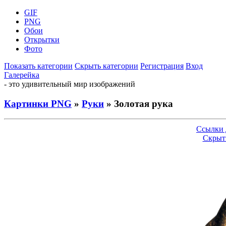
GIF
PNG
Обои
Открытки
Фото
Показать категории
Скрыть категории
Регистрация
Вход
Галерейка
- это удивительный мир изображений
Картинки PNG
»
Руки
» Золотая рука
Ссылки 
Скрыт