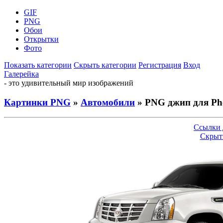
GIF
PNG
Обои
Открытки
Фото
Показать категории
Скрыть категории
Регистрация
Вход
Галерейка
- это удивительный мир изображений
Картинки PNG
»
Автомобили
» PNG джип для Ph
Ссылки 
Скрыт