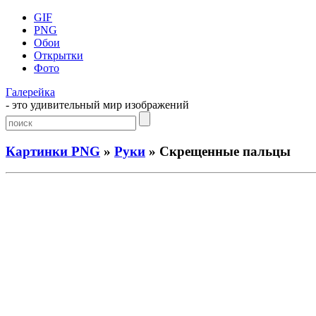
GIF
PNG
Обои
Открытки
Фото
Галерейка
- это удивительный мир изображений
Картинки PNG
»
Руки
» Скрещенные пальцы