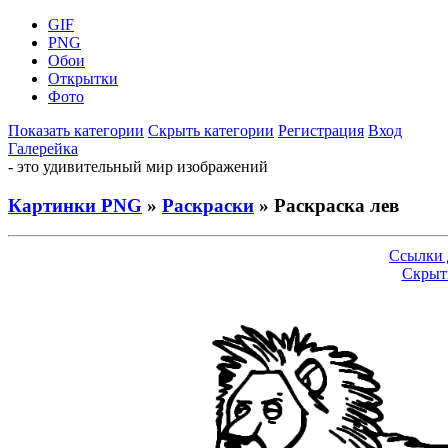
GIF
PNG
Обои
Открытки
Фото
Показать категории
Скрыть категории
Регистрация
Вход
Галерейка
- это удивительный мир изображений
Картинки PNG
»
Раскраски
» Раскраска лев
Ссылки 
Скрыт