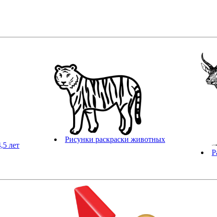
Рисунки раскраски животных
,5 лет
Р