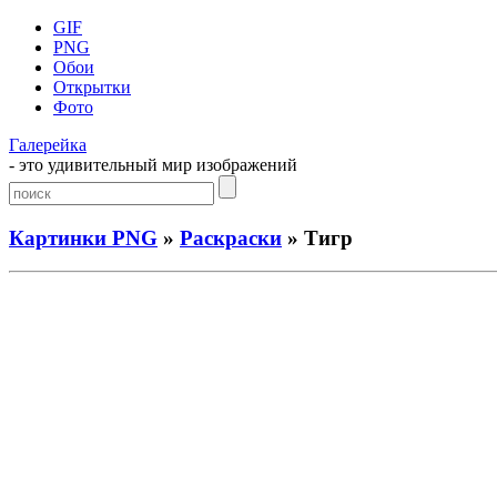
GIF
PNG
Обои
Открытки
Фото
Галерейка
- это удивительный мир изображений
Картинки PNG
»
Раскраски
» Тигр