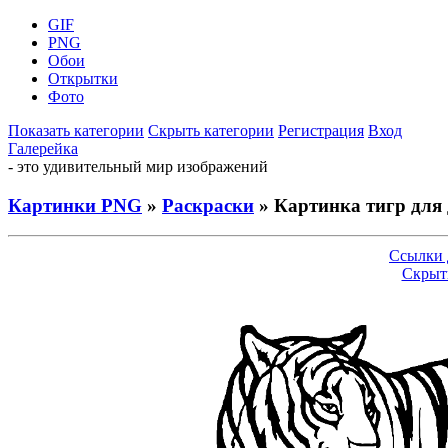
GIF
PNG
Обои
Открытки
Фото
Показать категории
Скрыть категории
Регистрация
Вход
Галерейка
- это удивительный мир изображений
Картинки PNG
»
Раскраски
» Картинка тигр для 
Ссылки 
Скрыт