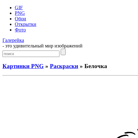
GIF
PNG
Обои
Открытки
Фото
Галерейка
- это удивительный мир изображений
Картинки PNG
»
Раскраски
» Белочка