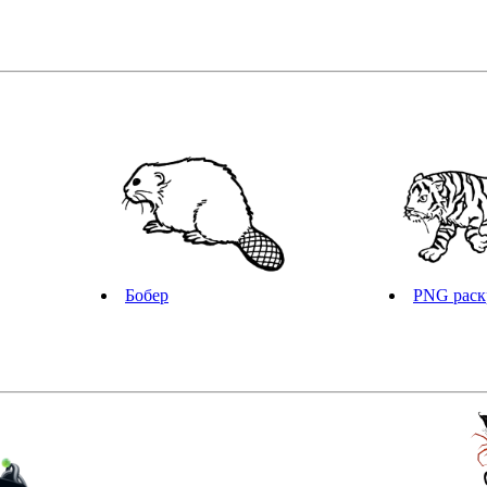
Бобер
PNG раск