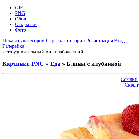
GIF
PNG
Обои
Открытки
Фото
Показать категории
Скрыть категории
Регистрация
Вход
Галерейка
- это удивительный мир изображений
Картинки PNG
»
Еда
» Блины с клубникой
Ссылки 
Скрыт