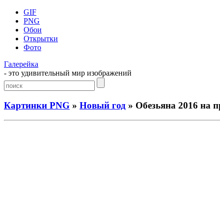
GIF
PNG
Обои
Открытки
Фото
Галерейка
- это удивительный мир изображений
Картинки PNG
»
Новый год
» Обезьяна 2016 на 