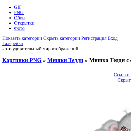
GIF
PNG
Обои
Открытки
Фото
Показать категории
Скрыть категории
Регистрация
Вход
Галерейка
- это удивительный мир изображений
Картинки PNG
»
Мишки Тедди
» Мишка Тедди с 
Ссылки 
Скрыт