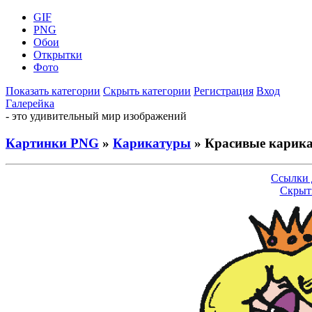
GIF
PNG
Обои
Открытки
Фото
Показать категории
Скрыть категории
Регистрация
Вход
Галерейка
- это удивительный мир изображений
Картинки PNG
»
Карикатуры
» Красивые карик
Ссылки 
Скрыт