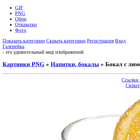
GIF
PNG
Обои
Открытки
Фото
Показать категории
Скрыть категории
Регистрация
Вход
Галерейка
- это удивительный мир изображений
Картинки PNG
»
Напитки, бокалы
» Бокал с ли
Ссылки 
Скрыт