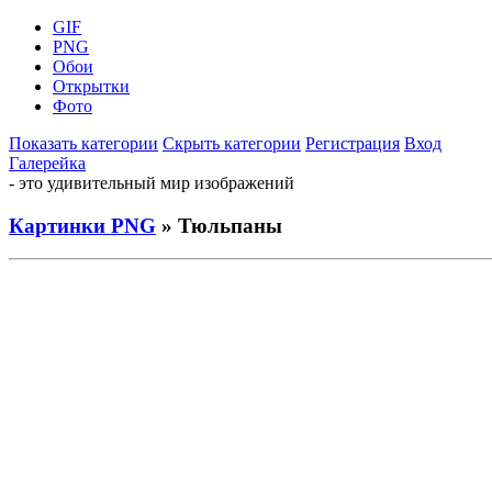
GIF
PNG
Обои
Открытки
Фото
Показать категории
Скрыть категории
Регистрация
Вход
Галерейка
- это удивительный мир изображений
Картинки PNG
» Тюльпаны