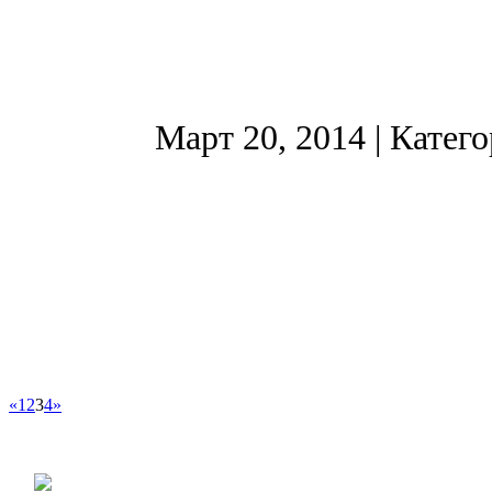
Март 20, 2014
| Катег
«
1
2
3
4
»