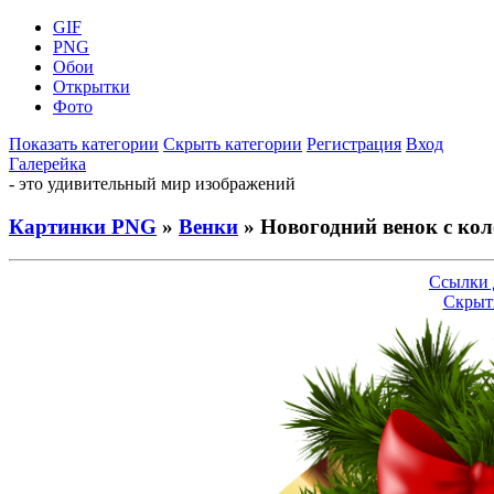
GIF
PNG
Обои
Открытки
Фото
Показать категории
Скрыть категории
Регистрация
Вход
Галерейка
- это удивительный мир изображений
Картинки PNG
»
Венки
» Новогодний венок с ко
Ссылки 
Скрыт