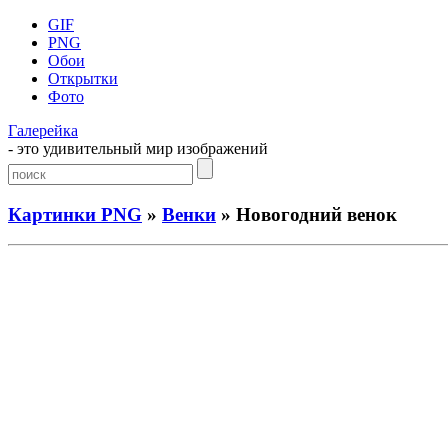
GIF
PNG
Обои
Открытки
Фото
Галерейка
- это удивительный мир изображений
Картинки PNG
»
Венки
» Новогодний венок