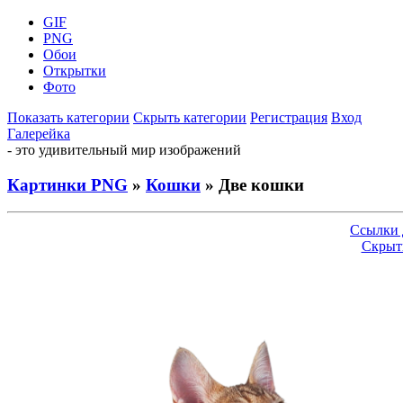
GIF
PNG
Обои
Открытки
Фото
Показать категории
Скрыть категории
Регистрация
Вход
Галерейка
- это удивительный мир изображений
Картинки PNG
»
Кошки
» Две кошки
Ссылки 
Скрыт