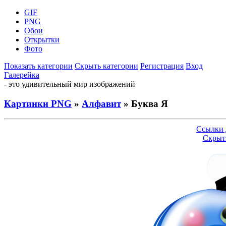
GIF
PNG
Обои
Открытки
Фото
Показать категории
Скрыть категории
Регистрация
Вход
Галерейка
- это удивительный мир изображений
Картинки PNG
»
Алфавит
» Буква Я
Ссылки 
Скрыт