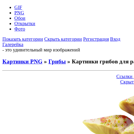
GIF
PNG
Обои
Открытки
Фото
Показать категории
Скрыть категории
Регистрация
Вход
Галерейка
- это удивительный мир изображений
Картинки PNG
»
Грибы
» Картинки грибов для р
Ссылки 
Скрыт