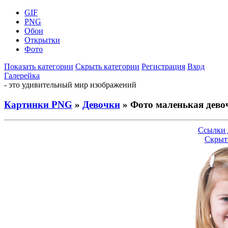
GIF
PNG
Обои
Открытки
Фото
Показать категории
Скрыть категории
Регистрация
Вход
Галерейка
- это удивительный мир изображений
Картинки PNG
»
Девочки
» Фото маленькая дево
Ссылки 
Скрыт