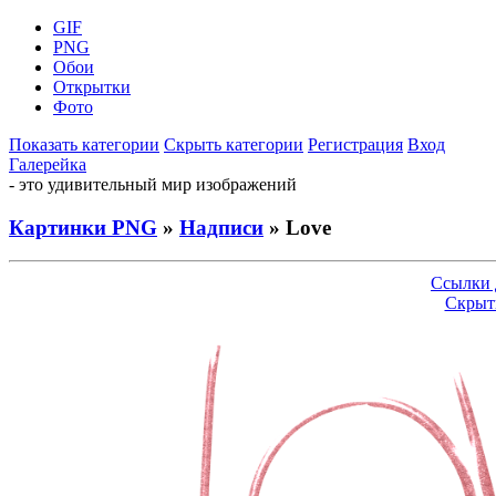
GIF
PNG
Обои
Открытки
Фото
Показать категории
Скрыть категории
Регистрация
Вход
Галерейка
- это удивительный мир изображений
Картинки PNG
»
Надписи
» Love
Ссылки 
Скрыт