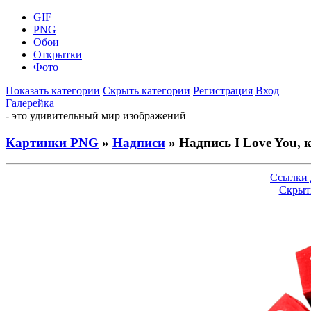
GIF
PNG
Обои
Открытки
Фото
Показать категории
Скрыть категории
Регистрация
Вход
Галерейка
- это удивительный мир изображений
Картинки PNG
»
Надписи
» Надпись I Love You, 
Ссылки 
Скрыт