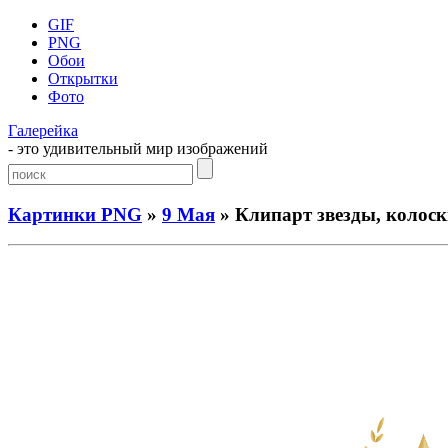
GIF
PNG
Обои
Открытки
Фото
Галерейка
- это удивительный мир изображений
Картинки PNG
»
9 Мая
» Клипарт звезды, колос